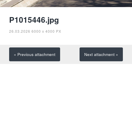
P1015446.jpg
26.03.2026
6000
x
4000 PX
« Previous
attachment
Next
attachment
»