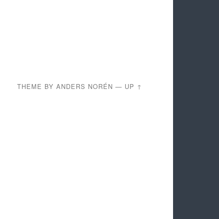
THEME BY
ANDERS NORÉN
—
UP ↑