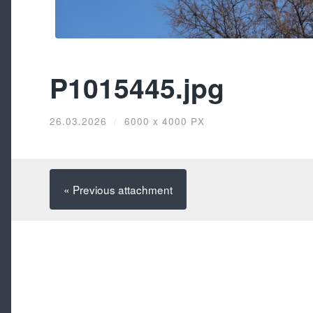
P1015445.jpg
26.03.2026
/
6000
x
4000 PX
« Previous
attachment