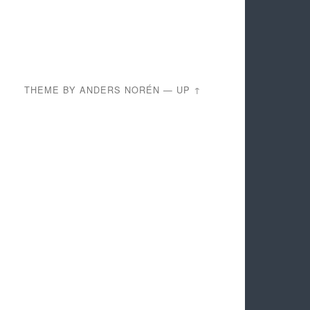
THEME BY
ANDERS NORÉN
—
UP ↑