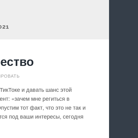
021
чество
РОВАТЬ
ТикТоке и давать шанс этой
нт: «зачем мне региться в
устим тот факт, что это не так и
ется под ваши интересы, сегодня