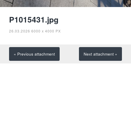
P1015431.jpg
26.03.2026
6000
x
4000 PX
« Previous
attachment
Next
attachment
»